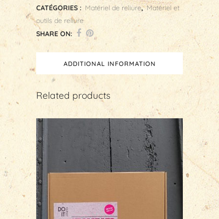
reliure
CATÉGORIES :
Matériel de reliure
,
Matériel et
outils de reliure
Copte
SHARE ON:
quantity
ADDITIONAL INFORMATION
Related products