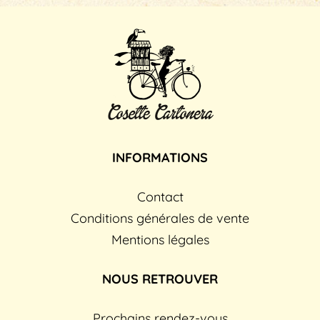
sur
la
page
du
produit
INFORMATIONS
Contact
Conditions générales de vente
Mentions légales
NOUS RETROUVER
Prochains rendez-vous